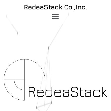
コ
RedeaStack Co.,Inc.
ン
テ
ン
ツ
へ
ス
キ
ッ
プ